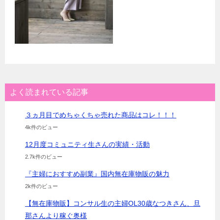
よく読まれている記事
３ヵ月目でめちゃくちゃ売れた商品はコレ！！！
4k件のビュー
12月度コミュニティ生さんの実績・活動
2.7k件のビュー
『主婦におすすめ副業』国内無在庫物販の魅力
2k件のビュー
【無在庫物販】コンサル生の主婦OL30歳なつきさん、旦
那さんより稼ぐ奥様