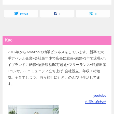
Tweet
0
0
Kao
2016年からAmazonで物販ビジネスをしています。新卒で大
手アパレル企業⇨会社最年少で店長に就任⇨結婚⇨3年で退職⇨ハ
イブランドに転職⇨物販収益50万超え⇨フリーランス⇨妊娠出産
⇨コンサル・コミュニティ立ち上げ⇨会社設立。年収７桁達
成。子育てしつつ、時々旅行に行き、のんびり生活してま
す。
youtube
お問い合わせ